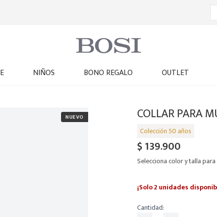
E
NIÑOS
BONO REGALO
OUTLET
COLLAR PARA M
$
139
.
900
Selecciona color y talla para 
¡Solo 2 unidades disponib
Cantidad