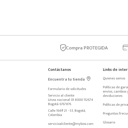
Compra
PROTEGIDA
Contáctanos
Links de inte
Quienes somos
Encuentra tu tienda
Políticas de garan
Formulario de solicitudes
envíos, cambios y
Servicio al cliente
devoluciones
Línea nacional 01 8000 112674
Bogotá 6767876
Políticas de priv
Calle 164# 21 - 53, Bogotá, 
Preguntas frecu
Colombia
Glosario
servicioalcliente@mybosi.com