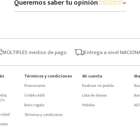
Queremos saber tu opinión
MÚLTIPLES
medios de pago
Entrega
a nivel NACION
rés
Términos y condiciones
Mi cuenta
Ma
Promociones
Rastrear mi pedido
Bos
tía, 
Crédito Addi
Lista de deseos
Ba
/o 
Bono regalo
Pedidos
AD
acidad
Términos y condiciones
entes