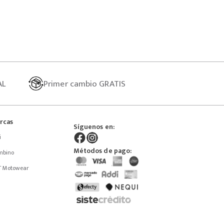
AL
Primer
cambio GRATIS
rcas
Síguenos en:
i
Métodos de pago:
mbino
T Motowear