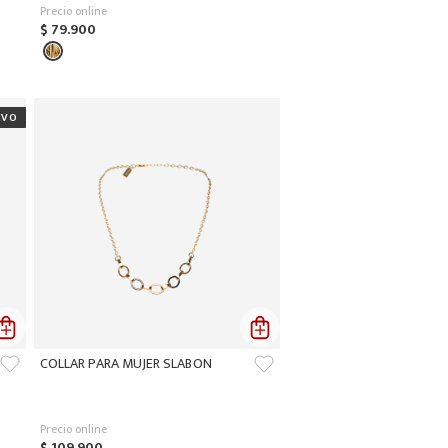
Precio online
$
79
.
900
COLLAR PARA MUJER SLABON
Precio online
$
109
.
900