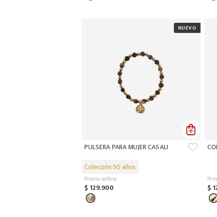
PULSERA PARA MUJER CASALI
CO
Precio online
Pre
$
129
.
900
$
1