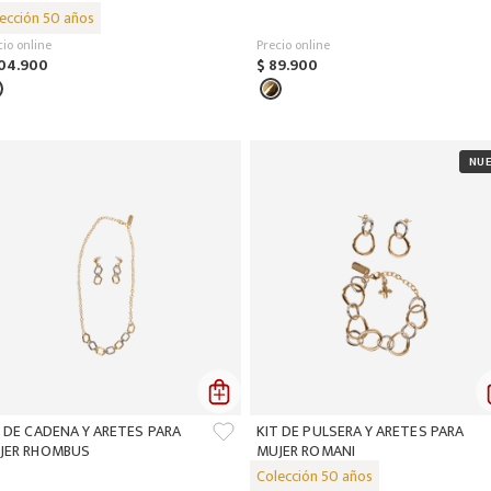
cio online
Precio online
04
.
900
$
89
.
900
T DE CADENA Y ARETES PARA
KIT DE PULSERA Y ARETES PARA
JER RHOMBUS
MUJER ROMANI