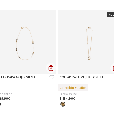
LLAR PARA MUJER SIENA
COLLAR PARA MUJER TORETA
cio online
Precio online
29
.
900
$
134
.
900