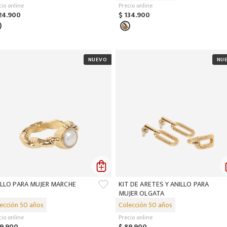
cio online
Precio online
24
.
900
$
134
.
900
ILLO PARA MUJER MARCHE
KIT DE ARETES Y ANILLO PARA
MUJER OLGATA
cio online
Precio online
9
.
900
$
89
.
900