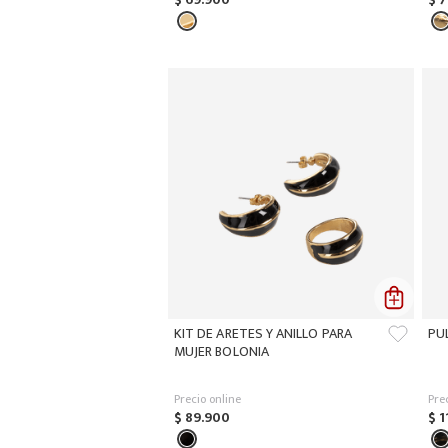
KIT DE ARETES Y ANILLO PARA
PU
MUJER BOLONIA
Precio online
Pre
$
89
.
900
$
1