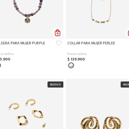
LSERA PARA MUJER PURPLE
COLLAR PARA MUJER PERLEE
cio online
Precio online
5
.
900
$
139
.
900