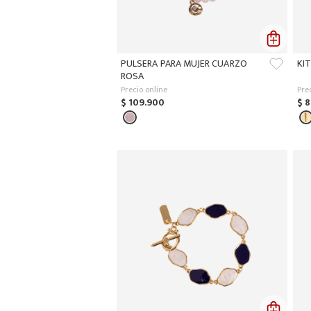
PULSERA PARA MUJER CUARZO
KI
ROSA
Precio online
Pre
$
109
.
900
$
8