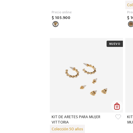
Precio online
Pre
$
105
.
900
$
1
KIT DE ARETES PARA MUJER
KI
VITTORIA
MU