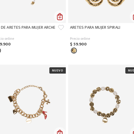
T DE ARETES PARA MUJER ARCHE
ARETES PARA MUJER SPIRALI
cio online
Precio online
9
.
900
$
59
.
900