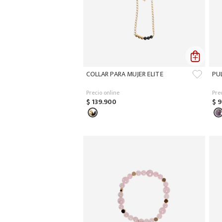
COLLAR PARA MUJER ELITE
PU
Precio online
Pre
$
139
.
900
$
9