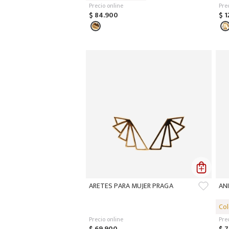
Precio online
Pre
$
84
.
900
$
1
ARETES PARA MUJER PRAGA
AN
Precio online
Pre
$
69
.
900
$
7