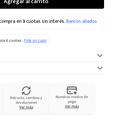
Agregar al carrito
 compra en
3
cuotas sin interés.
Bancos aliados
Nuestros medios de
Retracto, cambios y
pago
devoluciones
Ver más
Ver más