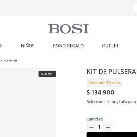
E
NIÑOS
BONO REGALO
OUTLET
ER ROMANI
KIT DE PULSERA
$
134
.
900
Selecciona color y talla para 
Cantidad