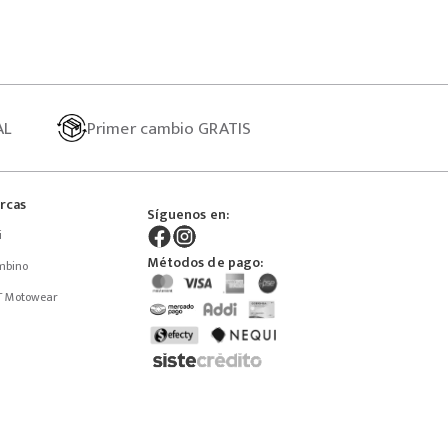
AL
Primer
cambio GRATIS
rcas
Síguenos en:
i
Métodos de pago:
mbino
T Motowear