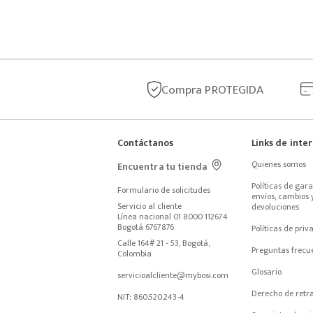
Compra
PROTEGIDA
Contáctanos
Links de inte
Quienes somos
Encuentra tu tienda
Políticas de garan
Formulario de solicitudes
envíos, cambios y
Servicio al cliente
devoluciones
Línea nacional 01 8000 112674
Bogotá 6767876
Políticas de priv
Calle 164# 21 - 53, Bogotá, 
Preguntas frecu
Colombia
Glosario
servicioalcliente@mybosi.com
Derecho de retr
NIT: 860.520.243-4