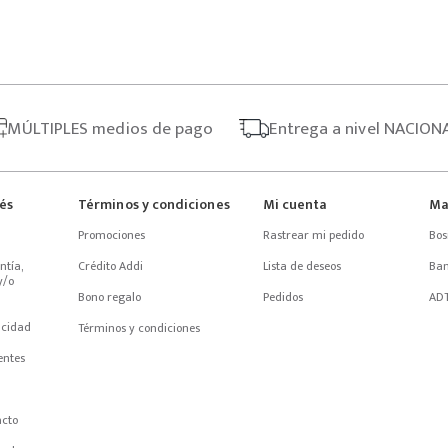
MÚLTIPLES
medios de pago
Entrega
a nivel NACION
rés
Términos y condiciones
Mi cuenta
Ma
Promociones
Rastrear mi pedido
Bos
tía, 
Crédito Addi
Lista de deseos
Ba
/o 
Bono regalo
Pedidos
AD
acidad
Términos y condiciones
entes
acto