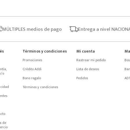
MÚLTIPLES
medios de pago
Entrega
a nivel NACION
rés
Términos y condiciones
Mi cuenta
Ma
Promociones
Rastrear mi pedido
Bos
tía, 
Crédito Addi
Lista de deseos
Ba
/o 
Bono regalo
Pedidos
AD
acidad
Términos y condiciones
entes
acto
 de 
ercio