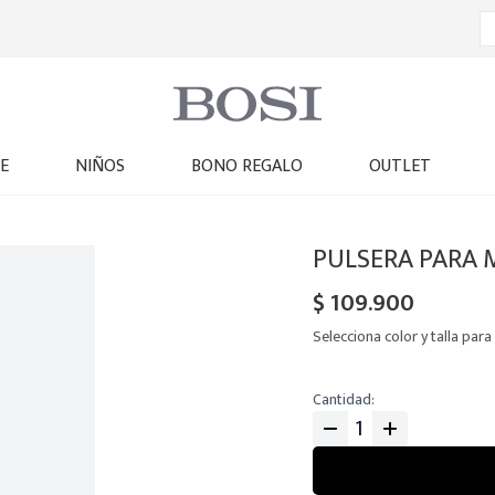
E
NIÑOS
BONO REGALO
OUTLET
A
PULSERA PARA 
$
109
.
900
Selecciona color y talla para 
Cantidad