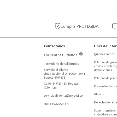
Compra
PROTEGIDA
Contáctanos
Links de inte
Quienes somos
Encuentra tu tienda
Políticas de garan
Formulario de solicitudes
envíos, cambios y
Servicio al cliente
devoluciones
Línea nacional 01 8000 112674
Bogotá 6767876
Políticas de priv
Calle 164# 21 - 53, Bogotá, 
Preguntas frecu
Colombia
Glosario
servicioalcliente@mybosi.com
Derecho de retr
NIT: 860.520.243-4
Superintendencia
instrudria y com