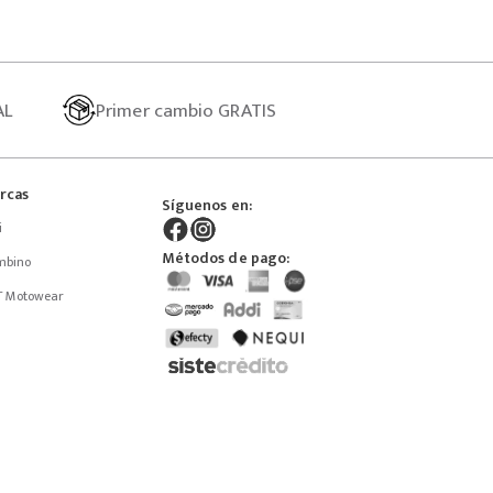
AL
Primer
cambio GRATIS
rcas
Síguenos en:
i
Métodos de pago:
mbino
T Motowear