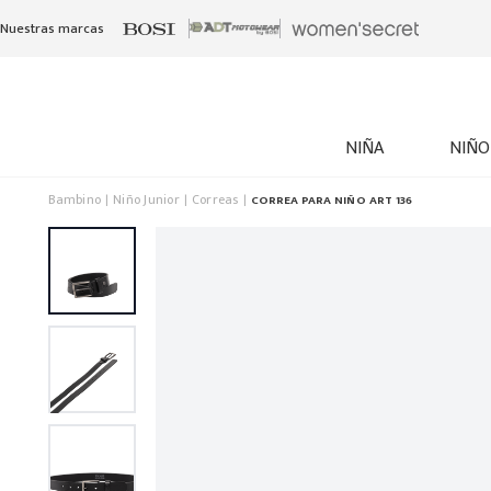
Nuestras marcas
NIÑA
NIÑO
Bambino
Niño Junior
Correas
CORREA PARA NIÑO ART 136