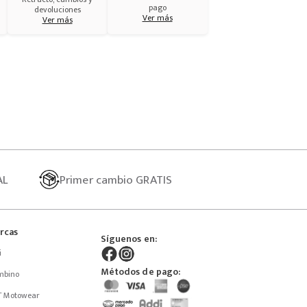
pago
devoluciones
Ver más
Ver más
AL
Primer
cambio GRATIS
rcas
Síguenos en:
i
Métodos de pago:
mbino
T Motowear