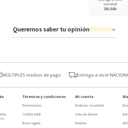
nacional
Ver más
Queremos saber tu opinión
MÚLTIPLES
medios de pago
Entrega
a nivel NACION
rés
Términos y condiciones
Mi cuenta
Ma
Promociones
Rastrear mi pedido
Bos
tía, 
Crédito Addi
Lista de deseos
Ba
/o 
Bono regalo
Pedidos
AD