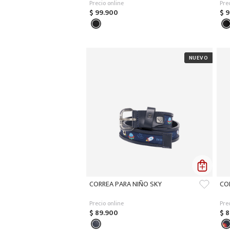
Precio online
Pre
$
99
.
900
$
9
CORREA PARA NIÑO SKY
CO
Precio online
Pre
$
89
.
900
$
8