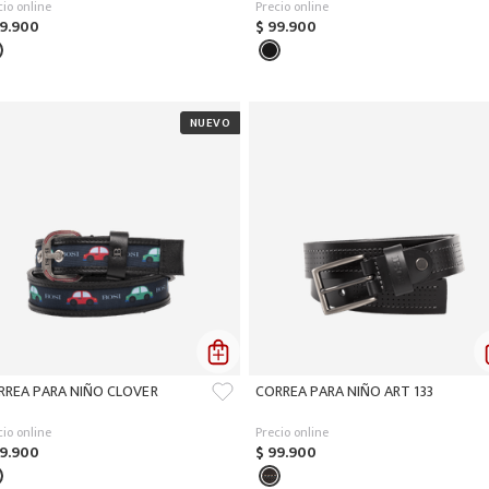
cio online
Precio online
9
.
900
$
99
.
900
RREA PARA NIÑO CLOVER
CORREA PARA NIÑO ART 133
cio online
Precio online
9
.
900
$
99
.
900