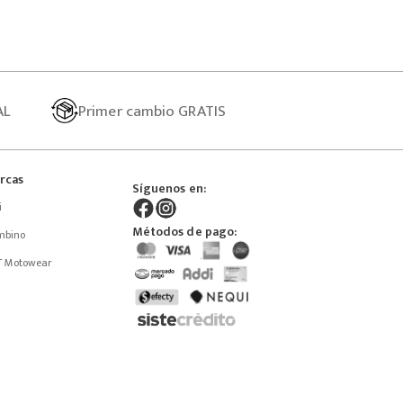
AL
Primer
cambio GRATIS
rcas
Síguenos en:
i
Métodos de pago:
mbino
T Motowear