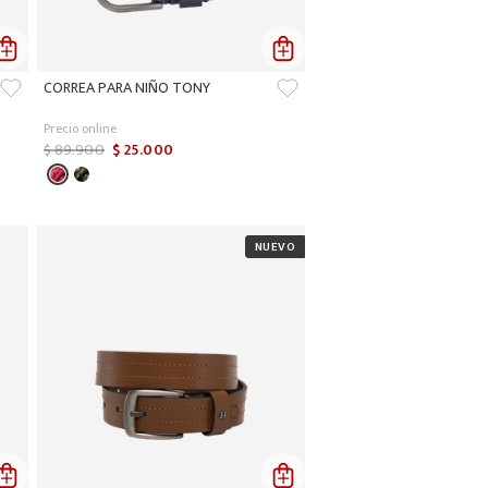
CORREA PARA NIÑO TONY
Precio online
$
89
.
900
$
25
.
000