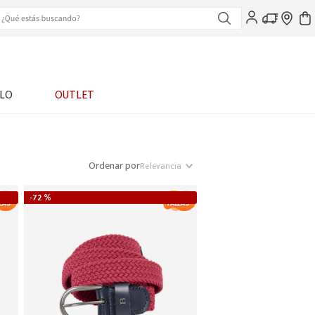
LO
OUTLET
Ordenar por
Relevancia
-
72 %