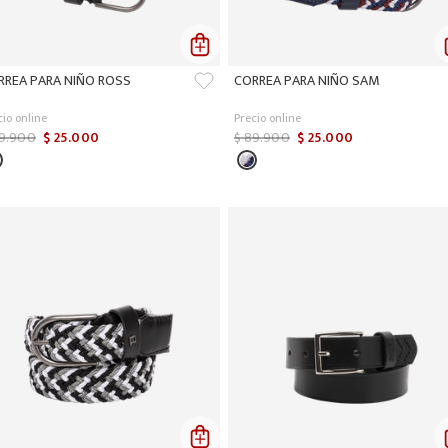
RREA PARA NIÑO ROSS
CORREA PARA NIÑO SAM
cio online
Precio online
9
.
900
$
25
.
000
$
89
.
900
$
25
.
000