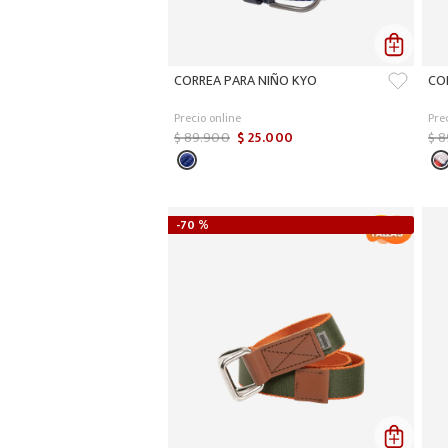
CORREA PARA NIÑO KYO
CO
Precio online
Pre
$
89
.
900
$
25
.
000
$
8
-
70 %