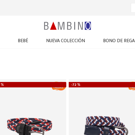
BEBÉ
NUEVA COLECCIÓN
BONO DE REGA
 %
-
72 %