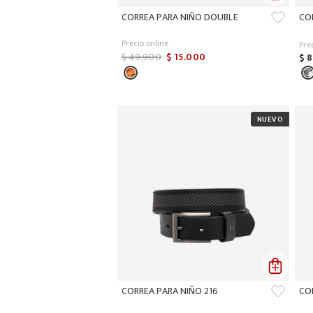
CORREA PARA NIÑO DOUBLE
CO
Precio online
Pre
$
49
.
900
$
15
.
000
$
8
CORREA PARA NIÑO 216
CO