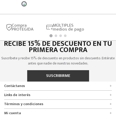
Compra
MÚLTIPLES
PROTEGIDA
medios de pago
RECIBE 15% DE DESCUENTO EN TU
PRIMERA COMPRA
Suscríbete y recibe 15% de descuento en productos sin descuento. Entérate
antes que nadie de nuestras novedades.
SUSCRIBIRME
Contáctanos
+
Encuentra tu tienda
Links de interés
+
Quienes somos
Formulario de solicitudes
Términos y condiciones
+
Políticas de entrega, cambio y devolución
Servicio al cliente
Promociones
Mi cuenta
+
Políticas de privacidad
Línea nacional 01 8000 112674