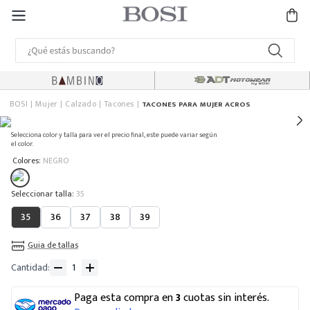
BOSI
Mujer
Calzado
Tacones
TACONES PARA MUJER ACROS
Selecciona color y talla para ver el precio final, este puede variar según
el color.
:
Colores
NEGRO
:
35
35
36
37
38
39
Guia de tallas
Cantidad
Paga esta compra en
3
cuotas sin interés.