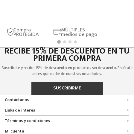
Compra
MÚLTIPLES
PROTEGIDA
medios de pago
RECIBE 15% DE DESCUENTO EN TU
PRIMERA COMPRA
Suscríbete y recibe 15% de descuento en productos sin descuento. Entérate
antes que nadie de nuestras novedades.
SUSCRIBIRME
Contáctanos
+
Encuentra tu tienda
Links de interés
+
Quienes somos
Formulario de solicitudes
Términos y condiciones
+
Políticas de entrega, cambio y devolución
Servicio al cliente
Promociones
Mi cuenta
+
Políticas de privacidad
Línea nacional 01 8000 112674